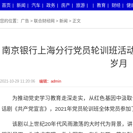
首页
|
新闻
|
汽车
|
政务
|
房产
|
旅游
|
|
教育
|
财经
|
健
您的位置：
广告
>
联合财经网
>
新闻
> 正文
南京银行上海分行党员轮训班活动
岁月
2021-10-29 11:20:06
编辑：admin
为推动党史学习教育走深走实，从红色基因中汲取
话剧《共产党宣言》，2021年党员轮训班全体党员参加
该剧以上世纪20年代风雨激荡的大时代为背景，