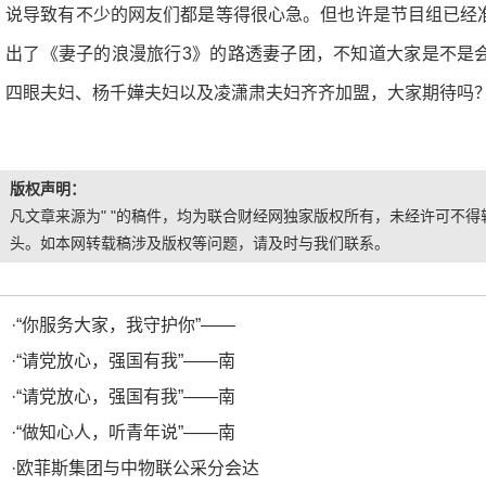
说导致有不少的网友们都是等得很心急。但也许是节目组已经
出了《妻子的浪漫旅行3》的路透妻子团，不知道大家是不是
四眼夫妇、杨千嬅夫妇以及凌潇肃夫妇齐齐加盟，大家期待吗
版权声明：
凡文章来源为" "的稿件，均为联合财经网独家版权所有，未经许可不得转
头。如本网转载稿涉及版权等问题，请及时与我们联系。
·
“你服务大家，我守护你”——
·
“请党放心，强国有我”——南
·
“请党放心，强国有我”——南
·
“做知心人，听青年说”——南
·
欧菲斯集团与中物联公采分会达