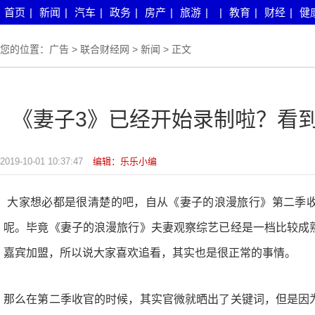
首页
|
新闻
|
汽车
|
政务
|
房产
|
旅游
|
|
教育
|
财经
|
健
您的位置：
广告
>
联合财经网
>
新闻
> 正文
《妻子3》已经开始录制啦？看
2019-10-01 10:37:47
编辑：乐乐小编
大家想必都是很清楚的吧，自从《妻子的浪漫旅行》第二季
呢。毕竟《妻子的浪漫旅行》夫妻观察综艺已经是一档比较成
嘉宾加盟，所以说大家喜欢追看，其实也是很正常的事情。
那么在第二季收官的时候，其实官微就晒出了关键词，但是因