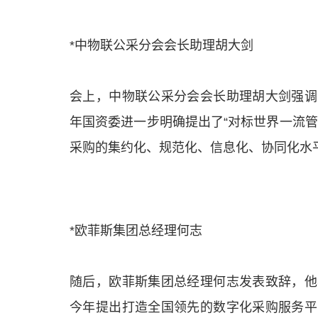
*中物联公采分会会长助理胡大剑
会上，中物联公采分会会长助理胡大剑强调
年国资委进一步明确提出了“对标世界一流
采购的集约化、规范化、信息化、协同化水
*欧菲斯集团总经理何志
随后，欧菲斯集团总经理何志发表致辞，他
今年提出打造全国领先的数字化采购服务平