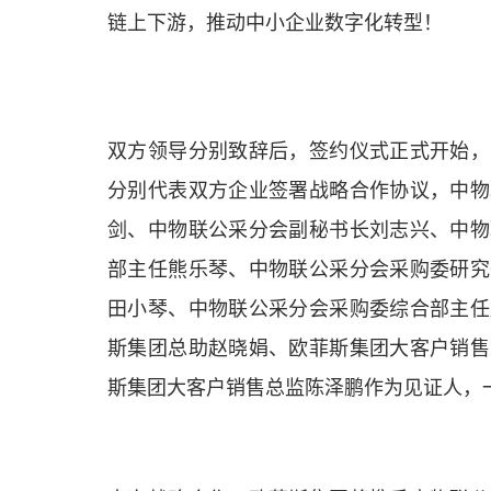
链上下游，推动中小企业数字化转型！
双方领导分别致辞后，签约仪式正式开始，
分别代表双方企业签署战略合作协议，中物
剑、中物联公采分会副秘书长刘志兴、中物
部主任熊乐琴、中物联公采分会采购委研究
田小琴、中物联公采分会采购委综合部主任
斯集团总助赵晓娟、欧菲斯集团大客户销售
斯集团大客户销售总监陈泽鹏作为见证人，