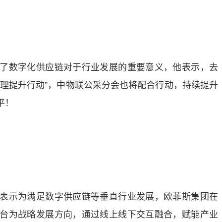
了数字化供应链对于行业发展的重要意义，他表示，去
管理提升行动”，中物联公采分会也将配合行动，持续提升
平！
表示为满足数字供应链等垂直行业发展，欧菲斯集团在
台为战略发展方向，通过线上线下交互融合，赋能产业