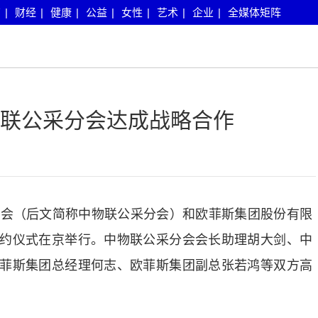
育
|
财经
|
健康
|
公益
|
女性
|
艺术
|
企业
|
全媒体矩阵
联公采分会达成战略合作
分会（后文简称中物联公采分会）和欧菲斯集团股份有限
约仪式在京举行。中物联公采分会会长助理胡大剑、中
菲斯集团总经理何志、欧菲斯集团副总张若鸿等双方高