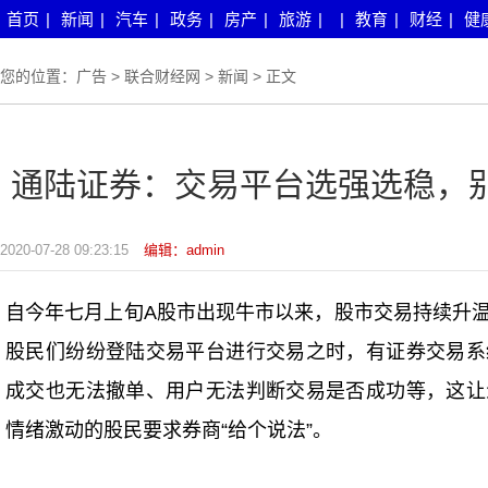
首页
|
新闻
|
汽车
|
政务
|
房产
|
旅游
|
|
教育
|
财经
|
健
您的位置：
广告
>
联合财经网
>
新闻
> 正文
通陆证券：交易平台选强选稳，
2020-07-28 09:23:15
编辑：admin
自今年七月上旬A股市出现牛市以来，股市交易持续升
股民们纷纷登陆交易平台进行交易之时，有证券交易系
成交也无法撤单、用户无法判断交易是否成功等，这让
情绪激动的股民要求券商“给个说法”。