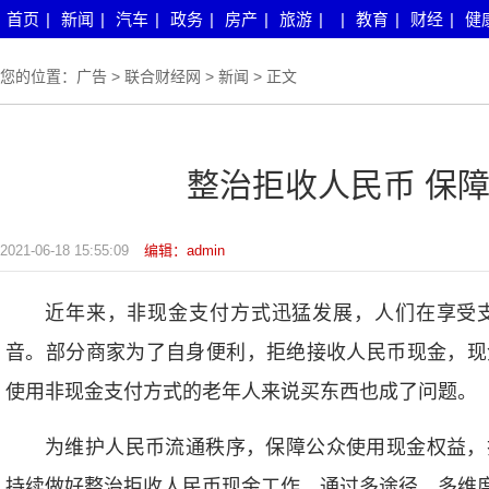
首页
|
新闻
|
汽车
|
政务
|
房产
|
旅游
|
|
教育
|
财经
|
健
您的位置：
广告
>
联合财经网
>
新闻
> 正文
整治拒收人民币 保
2021-06-18 15:55:09
编辑：admin
近年来，非现金支付方式迅猛发展，人们在享受
音。部分商家为了自身便利，拒绝接收人民币现金，现
使用非现金支付方式的老年人来说买东西也成了问题。
为维护人民币流通秩序，保障公众使用现金权益，
持续做好整治拒收人民币现金工作，通过多途径、多维