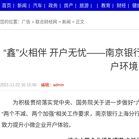
首页
|
新闻
|
汽车
|
政务
|
房产
|
旅游
|
|
教育
|
财经
|
健
您的位置：
广告
>
联合财经网
>
新闻
> 正文
“鑫”火相伴 开户无忧——南京
户环境
2021-11-22 16:15:06
编辑：admin
为积极贯彻落实党中央、国务院关于进一步做好“
“两个不减、两个加强”相关工作要求，南京银行上海分
致力提升小微企业开户体验。