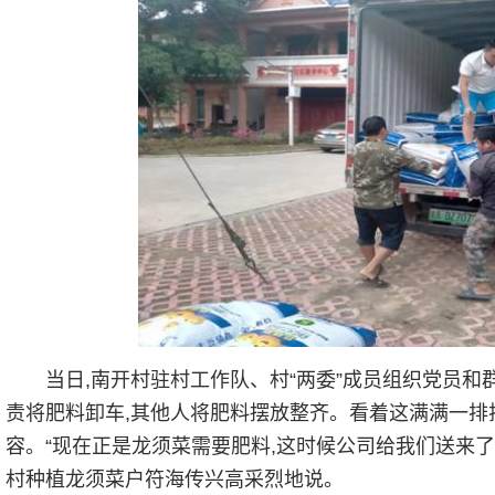
当日,南开村驻村工作队、村“两委”成员组织党员和
责将肥料卸车,其他人将肥料摆放整齐。看着这满满一排
容。“现在正是龙须菜需要肥料,这时候公司给我们送来了
村种植龙须菜户符海传兴高采烈地说。