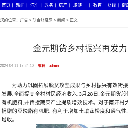
首页
|
新闻
|
汽车
|
政务
|
房产
|
旅游
|
|
教育
|
财经
|
健
您的位置：
广告
>
联合财经网
>
新闻
> 正文
金元期货乡村振兴再发力
2024-04-11 17:34:10
编辑：admin
为助力巩固拓展脱贫攻坚成果与乡村振兴有效衔接
发展,全面提高全村村民经济收入,3月28日,金元期货
有机肥料,并传授蔬菜产业提质增效技术。对于南开村
捐赠的豆磷脂有机肥, 有利于增加土壤蓬松度和通气性
增收。