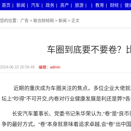
首页
|
新闻
|
汽车
|
政务
|
房产
|
旅游
|
|
教育
|
财经
|
健
您的位置：
广告
>
联合财经网
>
新闻
> 正文
车圈到底要不要卷？
2024-06-10 20:59:49
编辑：admin
近期的重庆成为车圈关注的焦点。多位企业大佬就内
坛上“吵得”不可开交,内卷对行业健康发展是利还是弊?
长安汽车董事长、党委书记朱华荣认为,“卷”是“良
争的最好方式。“卷”本身就意味着追求卓越,会“卷”出中国